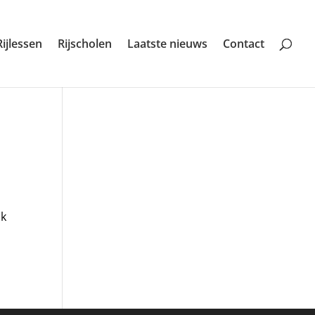
Rijlessen
Rijscholen
Laatste nieuws
Contact
jk