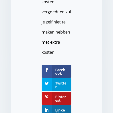
kosten
vergoedt en zul
je zelf niet te
maken hebben
met extra
kosten.
Faceb
ook
Twitte
r
Pinter
est
Linke